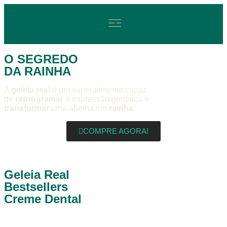
O SEGREDO
DA RAINHA
A
geleia real
é um superalimento capaz
de
reprogramar
a expressão genética e
transformar
uma abelha em
rainha.
COMPRE AGORA!
Geleia Real
Bestsellers
Creme Dental