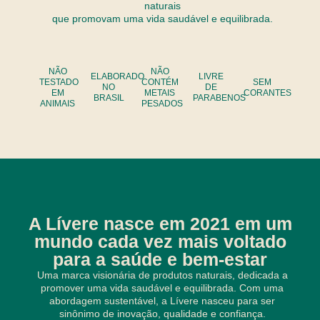
naturais
que promovam uma vida saudável e equilibrada.
NÃO
NÃO
ELABORADO
LIVRE
TESTADO
CONTÉM
SEM
NO
DE
EM
METAIS
CORANTES
BRASIL
PARABENOS
ANIMAIS
PESADOS
A Lívere nasce em 2021 em um
mundo cada vez mais voltado
para a saúde e bem-estar
Uma marca visionária de produtos naturais, dedicada a
promover uma vida saudável e equilibrada. Com uma
abordagem sustentável, a Lívere nasceu para ser
sinônimo de inovação, qualidade e confiança.