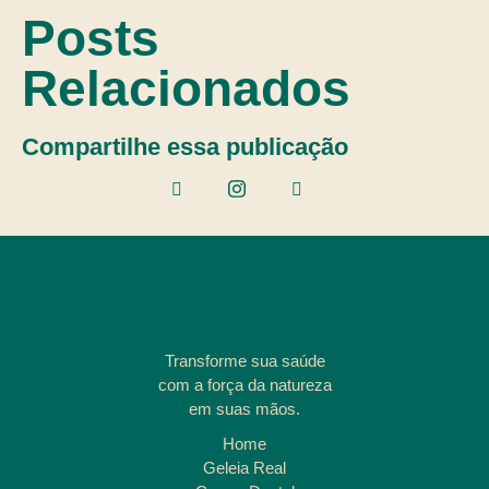
Posts
Relacionados
Compartilhe essa publicação
Transforme sua saúde
com a força da natureza
em suas mãos.
Home
Geleia Real